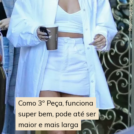
Reprodução: Googl
Como 3º Peça, funciona
Como 3º Peça, funciona
super bem, pode até ser
super bem, pode até ser
maior e mais larga
maior e mais larga