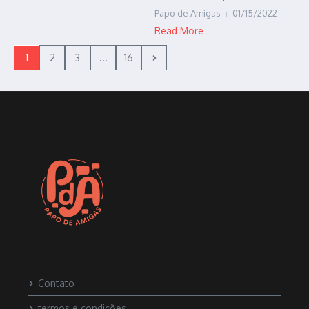
Papo de Amigas
01/15/2022
Read More
1
2
3
...
16
Contato
termos e condições