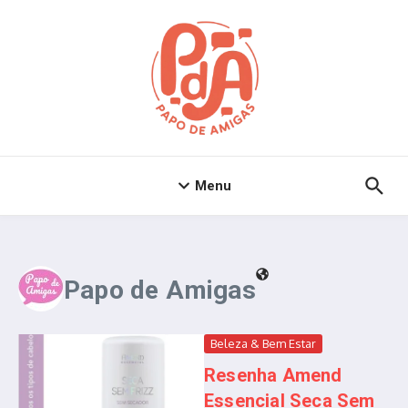
Ir para o conteúdo
Menu
Papo de Amigas
Beleza & Bem Estar
Resenha Amend
Essencial Seca Sem