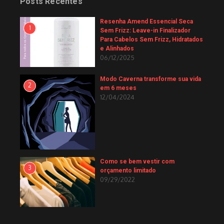
Posts Recentes
Resenha Amend Essencial Seca
1
Sem Frizz: Leave-in Finalizador
Para Cabelos Sem Frizz, Hidratados
e Alinhados
06/12/2025
Modo Caverna transforme sua vida
2
em 6 meses
12/04/2024
Como se bem vestir com
3
orçamento limitado
09/29/2022