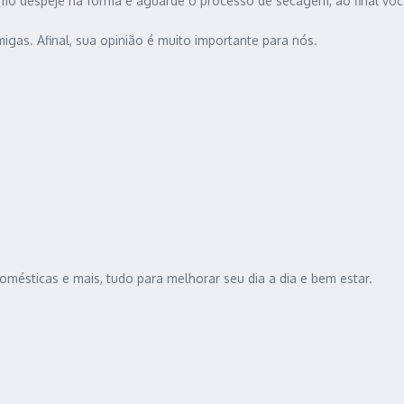
timo despeje na forma e aguarde o processo de secagem, ao final vo
gas. Afinal, sua opinião é muito importante para nós.
omésticas e mais, tudo para melhorar seu dia a dia e bem estar.