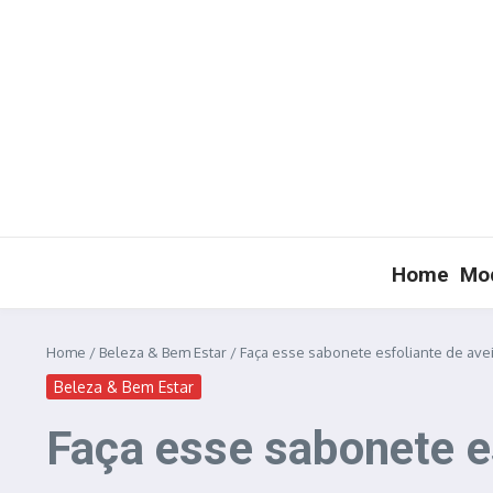
Ir para o conteúdo
Home
Mod
Home
/
Beleza & Bem Estar
/
Faça esse sabonete esfoliante de avei
Beleza & Bem Estar
Faça esse sabonete es