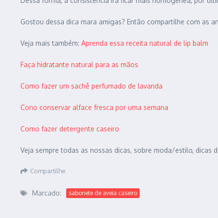
Dessa forma, a consistência ira ficar mais homôgenea, por úl
Gostou dessa dica mara amigas? Então compartilhe com as ami
Veja mais também:
Aprenda essa receita natural de lip balm
Faça hidratante natural para as mãos
Como fazer um sachê perfumado de lavanda
Cono conservar alface fresca por uma semana
Como fazer detergente caseiro
Veja sempre todas as nossas dicas, sobre moda/estilo, dicas d
Compartilhe
Marcado:
sabonete de aveia caseiro