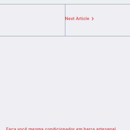
Next Article
Faça você mesma condicionador em barra artesanal.