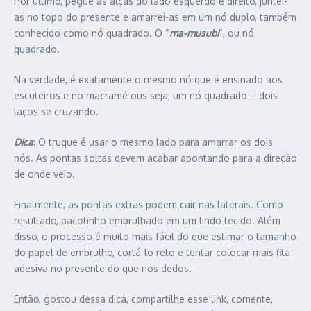
Por último, pegue as alças do lado esquerdo e direito, juntei-
as no topo do presente e amarrei-as em um nó duplo, também
conhecido como nó quadrado. O “
ma-musubi
“, ou nó
quadrado.
Na verdade, é exatamente o mesmo nó que é ensinado aos
escuteiros e no macramé ous seja, um nó quadrado – dois
laços se cruzando.
Dica
: O truque é usar o mesmo lado para amarrar os dois
nós. As pontas soltas devem acabar apontando para a direção
de onde veio.
Finalmente, as pontas extras podem cair nas laterais. Como
resultado, pacotinho embrulhado em um lindo tecido. Além
disso, o processo é muito mais fácil do que estimar o tamanho
do papel de embrulho, cortá-lo reto e tentar colocar mais fita
adesiva no presente do que nos dedos.
Então, gostou dessa dica, compartilhe esse link, comente,