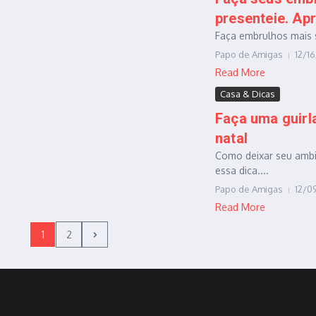
presenteie. Ap
Faça embrulhos mais su
Papo de Amigas
12/1
Read More
Casa & Dicas
Faça uma guirla
natal
Como deixar seu ambi
essa dica....
Papo de Amigas
12/0
Read More
1
2