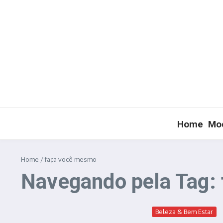
Ir para o conteúdo
Home
Mod
Home
/
faça você mesmo
Navegando pela Tag:
Beleza & Bem Estar