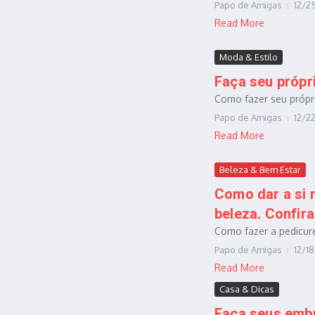
Papo de Amigas
12/2
Read More
Moda & Estilo
Faça seu própr
Como fazer seu própri
Papo de Amigas
12/2
Read More
Beleza & Bem Estar
Como dar a si 
beleza. Confira
Como fazer a pedicure 
Papo de Amigas
12/1
Read More
Casa & Dicas
Faça seus embr