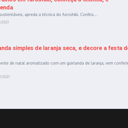
renda
stentáveis, apreda a técnica do furoshiki. Confira...
6/2021
nda simples de laranja seca, e decore a festa d
ente de natal aromatizado com um guirlanda de laranja, vem conferi
9/2021