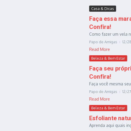
Casa & Dicas
Faça essa mara
Confira!
Como fazer um vela na
Papo de Amigas
12/2
Read More
Beleza & Bem Estar
Faça seu própri
Confira!
Faça você mesma seu p
Papo de Amigas
12/2
Read More
Beleza & Bem Estar
Esfoliante natu
Aprenda aqui quais ing