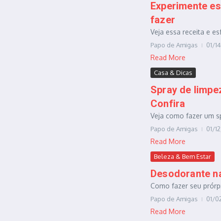
Experimente es
fazer
Veja essa receita e es
Papo de Amigas
01/1
Read More
Casa & Dicas
Spray de limpez
Confira
Veja como fazer um spr
Papo de Amigas
01/1
Read More
Beleza & Bem Estar
Desodorante nat
Como fazer seu prórpr
Papo de Amigas
01/0
Read More