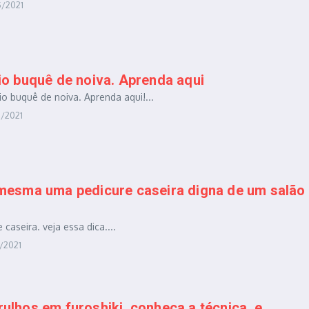
5/2021
io buquê de noiva. Aprenda aqui
o buquê de noiva. Aprenda aqui!...
2/2021
mesma uma pedicure caseira digna de um salão
caseira. veja essa dica....
8/2021
ulhos em furoshiki, conheça a técnica, e