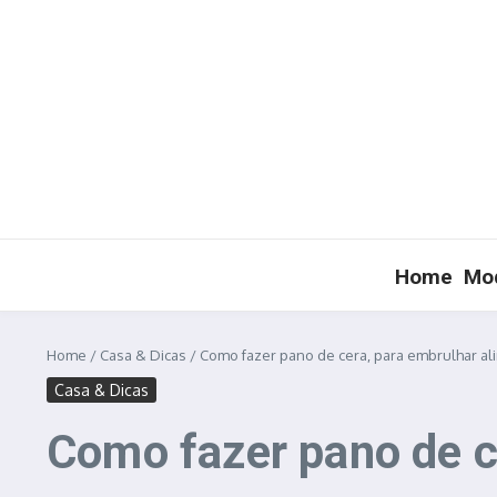
Ir para o conteúdo
Home
Mod
Home
/
Casa & Dicas
/
Como fazer pano de cera, para embrulhar ali
Casa & Dicas
Como fazer pano de ce