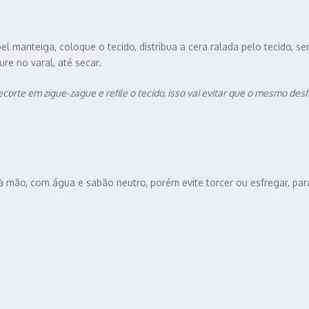
l manteiga, coloque o tecido, distribua a cera ralada pelo tecido,
ure no varal, até secar.
rte em zigue-zague e refile o tecido, isso vai evitar que o mesmo desf
à mão, com água e sabão neutro, porém evite torcer ou esfregar, par